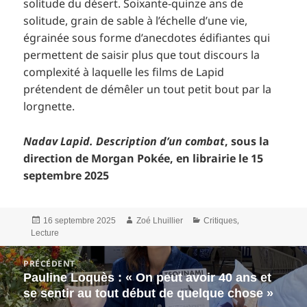
solitude du désert. Soixante-quinze ans de
solitude, grain de sable à l’échelle d’une vie,
égrainée sous forme d’anecdotes édifiantes qui
permettent de saisir plus que tout discours la
complexité à laquelle les films de Lapid
prétendent de démêler un tout petit bout par la
lorgnette.
Nadav Lapid. Description d’un combat
, sous la
direction de Morgan Pokée, en librairie le 15
septembre 2025
Publié
Auteur
Catégories
,
16 septembre 2025
Zoé Lhuillier
Critiques
le
Lecture
Navigation
PRÉCÉDENT
de
Pauline Loquès : « On peut avoir 40 ans et
Article
l’article
se sentir au tout début de quelque chose »
précédent :