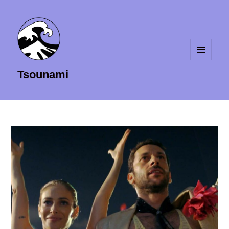
MENU
Tsounami
ET
WIDGETS