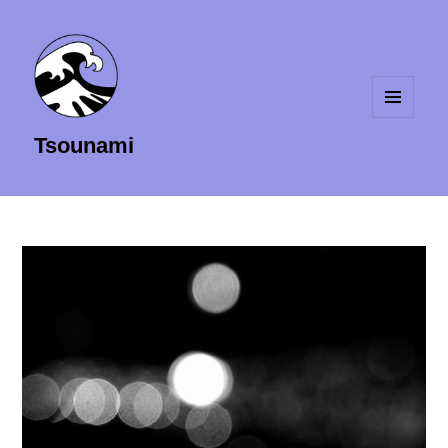
MENU
Tsounami
ET
WIDGETS