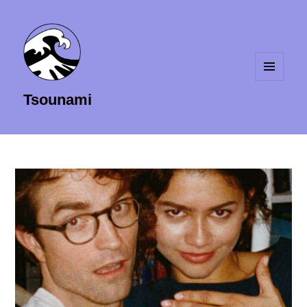
MENU
Tsounami
ET
WIDGETS