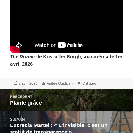
The Drama
de Kristoffer Borgli, au cinéma le 1er
avril 2026
Publié
Auteur
Catégories
2 avril 2026
Ambre Guidicelli
Critiques
le
Navigation
PRÉCÉDENT
de
Plante grâce
Article
l’article
précédent :
SUIVANT
Lucrecia Martel : « L’invisible, c’est un
Article
statut de transparence »
suivant :