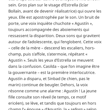
sein. Gros plan sur le visage d’Estrella (Icíar
Bollaín, avant de devenir réalisatrice) qui ouvre les
yeux. Elle est apostrophée par le son. Un bruit de
porte, une voix inquiète chuchote « Agustín »,
toujours accompagnée des aboiements qui
ressassent la disparition. Deux sons qui gravitent
autour de l’adolescente, qui l’englobent. Cette voix
– celle de la mère – descend les escaliers, hors-
champ, puis s’affole, s’atermoie, répétant «
Agustín ». Seuls les yeux d’Estrella se meuvent
dans la confusion. Casilda – que l’on imagine être
la gouvernante – est la première interlocutrice.
Agustín a disparu, et Sinbad (le chien, pas le
marin) continue de beugler. Dehors, la voix
résonne comme une alarme : Agustín ! La jeune
fille consulte son réveil (le temps, ce motif
ericéen), se lève, et tandis que toujours en hors
champ l’« épouse » d’Agustín, la «
señora
» selon