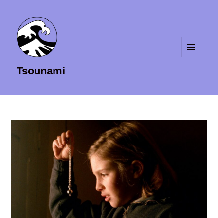
MENU
Tsounami
ET
WIDGETS