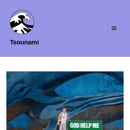
MENU
Tsounami
ET
WIDGETS