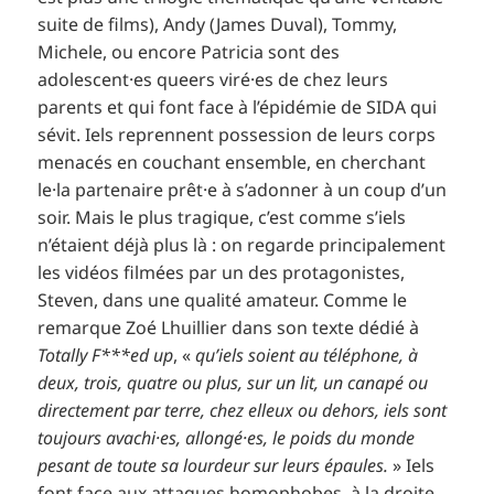
suite de films), Andy (James Duval), Tommy,
Michele, ou encore Patricia sont des
adolescent·es queers viré·es de chez leurs
parents et qui font face à l’épidémie de SIDA qui
sévit. Iels reprennent possession de leurs corps
menacés en couchant ensemble, en cherchant
le·la partenaire prêt·e à s’adonner à un coup d’un
soir. Mais le plus tragique, c’est comme s’iels
n’étaient déjà plus là : on regarde principalement
les vidéos filmées par un des protagonistes,
Steven, dans une qualité amateur. Comme le
remarque Zoé Lhuillier dans son texte dédié à
Totally F***ed up
, «
qu’iels soient au téléphone, à
deux, trois, quatre ou plus, sur un lit, un canapé ou
directement par terre, chez elleux ou dehors, iels sont
toujours avachi·es, allongé·es, le poids du monde
pesant de toute sa lourdeur sur leurs épaules.
» Iels
font face aux attaques homophobes, à la droite