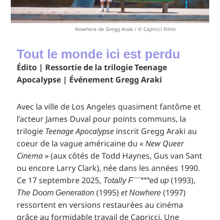
Nowhere de Gregg Araki / © Capricci Films
Tout le monde ici est perdu
Édito | Ressortie de la trilogie Teenage
Apocalypse | Événement Gregg Araki
Avec la ville de Los Angeles quasiment fantôme et
l’acteur James Duval pour points communs, la
trilogie
Teenage Apocalypse
inscrit Gregg Araki au
coeur de la vague américaine du «
New Queer
Cinema
» (aux côtés de Todd Haynes, Gus van Sant
ou encore Larry Clark), née dans les années 1990.
Ce 17 septembre 2025,
(1993),
Totally F¨¨¨***
ed
up
(1995)
et
(1997)
The Doom Generation
Nowhere
ressortent en versions restaurées au cinéma
grâce au formidable travail de Capricci. Une