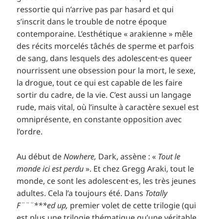
ressortie qui n’arrive pas par hasard et qui
s’inscrit dans le trouble de notre époque
contemporaine. L’esthétique « arakienne » mêle
des récits morcelés tâchés de sperme et parfois
de sang, dans lesquels des adolescent·es queer
nourrissent une obsession pour la mort, le sexe,
la drogue, tout ce qui est capable de les faire
sortir du cadre, de la vie. C’est aussi un langage
rude, mais vital, où l’insulte à caractère sexuel est
omniprésente, en constante opposition avec
l’ordre.
Au début de
Nowhere
,
Dark, assène : «
Tout le
monde ici est perdu
». Et chez Gregg Araki, tout le
monde, ce sont les adolescent·es, les très jeunes
adultes. Cela l’a toujours été. Dans
Totally
F¨¨¨***
ed
up
,
premier volet de cette trilogie (qui
est plus une trilogie thématique qu’une véritable