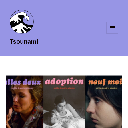
MENU
Tsounami
ET
WIDGETS