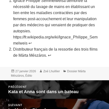
Ignace Philippe Semmelweisa démontré la
nécessité du lavage de mains en établissant un
lien entre les maladies contractées par des
femmes post-accouchement et leur manipulation
par des médecins qui venaient de pratiquer des
autopsies.
https://fr.wikipedia.org/wiki/Ignace_Philippe_Sem
melweis
↩︎
Distributeur français de la ressortie des trois films
de Márta Mészáros.
↩︎
Publié
Auteur
Catégories
27 janvier 2026
Zoé Lhuillier
Dossier Márta
le
,
Mészáros
Édito
Navigation
PRÉCÉDENT
de
Kata et Anna sont dans un bateau
Article
l’article
précédent :
SUIVANT