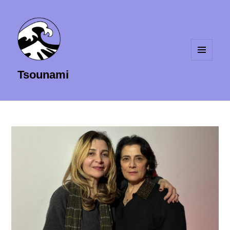
MENU
Tsounami
ET
WIDGETS