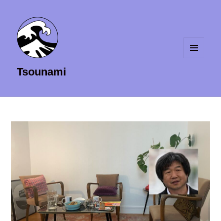
MENU
Tsounami
ET
WIDGETS