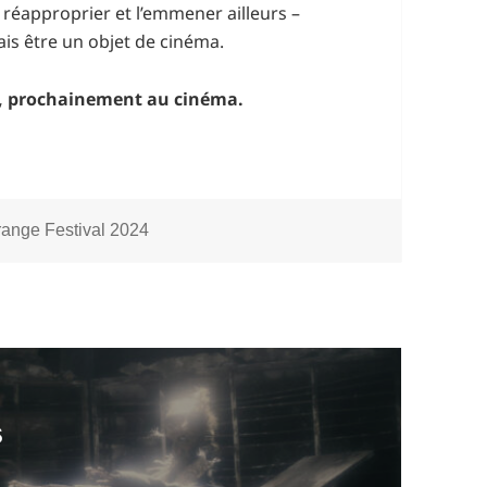
e réapproprier et l’emmener ailleurs –
ais être un objet de cinéma.
, prochainement au cinéma.
tégories
range Festival 2024
s