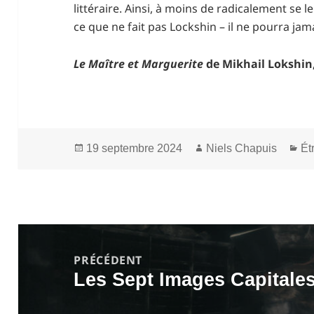
littéraire. Ainsi, à moins de radicalement se l
ce que ne fait pas Lockshin – il ne pourra jam
Le Maître et Marguerite
de Mikhail Lokshin
Publié
Auteur
Ca
19 septembre 2024
Niels Chapuis
Ét
le
Navigation
de
PRÉCÉDENT
Les Sept Images Capitale
l’article
Article
précédent :