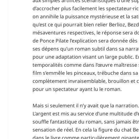
aux simples artifices scénaristiques d’une s
d’accrocher plus facilement les spectateur·ri
on annihile la puissance mystérieuse et la satis
qu’est ce qui pourrait bien relier Berlioz, Be
mésaventures respectives, le réponse sera d
de Ponce Pilate l’explication sera donnée dès 
ses dépens qu’un roman subtil dans sa narrat
pour une adaptation visant un large public. E
temporalités comme dans l’œuvre maîtresse s
film s’emmêle les pinceaux, trébuche dans sa 
complètement invraisemblable, brouillon et cl
pour un spectateur ayant lu le roman.
Mais si seulement il n’y avait que la narratio
L’argent est mis au service d’une multitude d’
souffle fantastique du roman, sans jamais êt
sensation de réel. En cela la figure du chat 
dans le livre comme particulièrement gigan