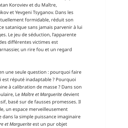
tan Koroviev et du Maître,
ikov et Yevgeni Tsyganov. Dans les
ituellement formidable, réduit son
e satanique sans jamais parvenir à lui
ges. Le jeu de séduction, l’apparente
es différentes victimes est
assier, un rire fou et un regard
en une seule question : pourquoi faire
i est réputé inadaptable ? Pourquoi
hine à calibration de masse ? Dans son
ulaire, Le
Maître et Marguerite
devient
sif, basé sur de fausses promesses. Il
ble, un espace merveilleusement
de dans la simple puissance imaginaire
re et Marguerite
est un pur objet