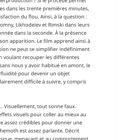
uperproduction ? Si le procédé permet
ces dans les trente premières minutes,
faction du flou. Ainsi, à la question :
zdomny, Likhodeïev et Rimski dans leurs
onnée dans la seconde. À la présence
son apparition. Le film apprend ainsi à
ion ne peut se simplifier indéfiniment
n voulant recouper les différentes
ans nous y avoir habitué en amont, le
fluidité pour devenir un objet
airement difficile à suivre, y compris
n… Visuellement, tout sonne faux.
effets visuels pour coller au mieux au
re assez crédibles pour donner une
Behemoth est assez parlante. Décrit
tesque, menaçant et au comportement