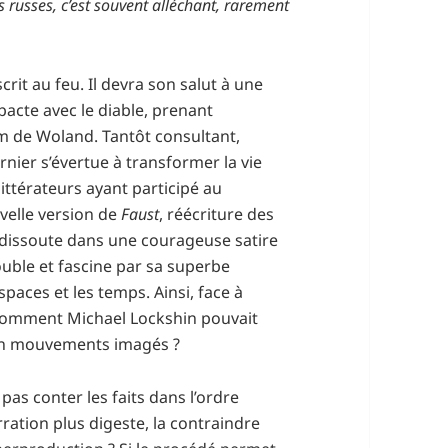
s russes, c’est souvent alléchant, rarement
crit au feu. Il devra son salut à une
pacte avec le diable, prenant
m de Woland. Tantôt consultant,
rnier s’évertue à transformer la vie
ittérateurs ayant participé au
uvelle version de
Faust
, réécriture des
e dissoute dans une courageuse satire
ouble et fascine par sa superbe
spaces et les temps. Ainsi, face à
, comment Michael Lockshin pouvait
e en mouvements imagés ?
pas conter les faits dans l’ordre
ration plus digeste, la contraindre