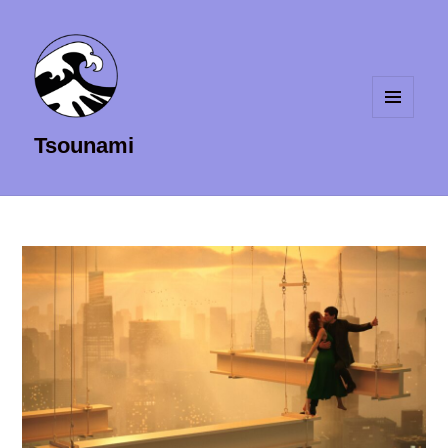
MENU
Tsounami
ET
WIDGETS