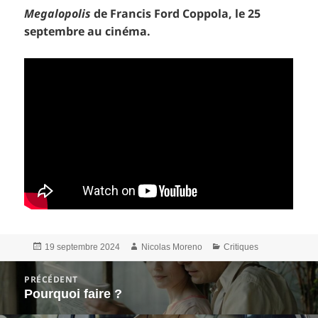
Megalopolis
de Francis Ford Coppola, le 25
septembre au cinéma.
Publié
Auteur
Catégories
19 septembre 2024
Nicolas Moreno
Critiques
le
Navigation
PRÉCÉDENT
de
Pourquoi faire ?
Article
l’article
précédent :