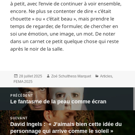
à petit, avec l’envie de continuer à voir ensemble,
encore. Ne plus se contenter de dire « c’était
chouette » ou « c’était beau », mais prendre le
temps de regarder, de formuler, de chercher en
soi une émotion, une image, un mot. De noter
dans un carnet ce petit quelque chose qui reste
après le noir de la salle.
Publié
Auteur
Catégories
,
28 juillet 2025
Zoé Schulthess Marquet
Articles
le
FEMA 2025
Navigation
PRÉCÉDENT
de
Le fantasme de la peau comme écran
Article
l’article
précédent :
SUIVANT
David Ingels : « J’aimais bien cette idée du
Article
personnage qui arrive comme le soleil »
suivant :