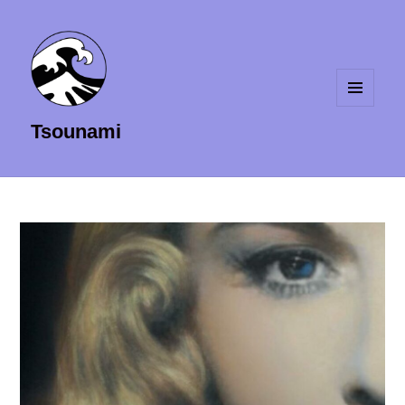
MENU
Tsounami
ET
WIDGETS