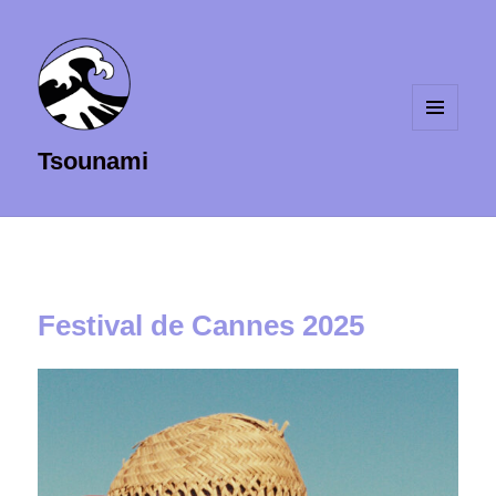
MENU
Tsounami
ET
WIDGETS
Festival de Cannes 2025