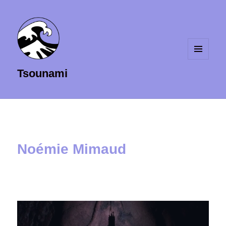
MENU
Tsounami
ET
WIDGETS
Noémie Mimaud