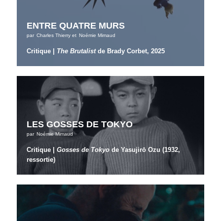
ENTRE QUATRE MURS
par
Charles Thierry
et
Noémie Mimaud
Critique |
The Brutalist
de Brady Corbet, 2025
LES GOSSES DE TOKYO
par
Noémie Mimaud
Critique |
Gosses de Tokyo
de Yasujirō Ozu (1932,
ressortie)