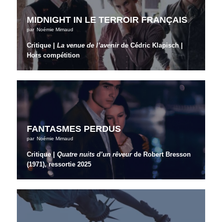
MIDNIGHT IN LE TERROIR FRANÇAIS
par
Noémie Mimaud
Critique |
La venue de l’avenir
de Cédric Klapisch |
Hors compétition
FANTASMES PERDUS
par
Noémie Mimaud
Critique |
Quatre nuits d’un rêveur
de Robert Bresson
(1971), ressortie 2025