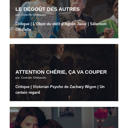
LE DÉGOÛT DES AUTRES
par
Corentin Ghibaudo
Critique |
L’Objet du délit
d’Agnès Jaoui | Sélection
Officielle
ATTENTION CHÉRIE, ÇA VA COUPER
par
Corentin Ghibaudo
Critique |
Victorian Psycho
de Zachary Wigon | Un
certain regard