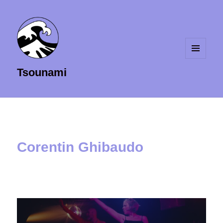
MENU
Tsounami
ET
WIDGETS
Corentin Ghibaudo