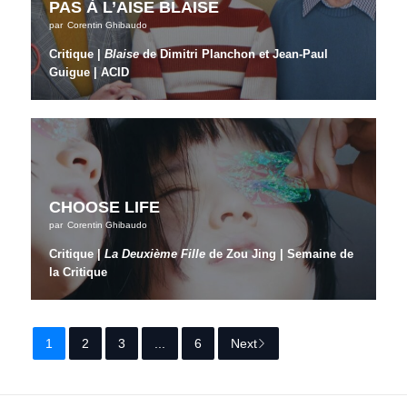
PAS À L’AISE BLAISE
par
Corentin Ghibaudo
Critique |
Blaise
de Dimitri Planchon et Jean-Paul
Guigue | ACID
CHOOSE LIFE
par
Corentin Ghibaudo
Critique |
La Deuxième Fille
de Zou Jing | Semaine de
la Critique
1
2
3
...
6
Next