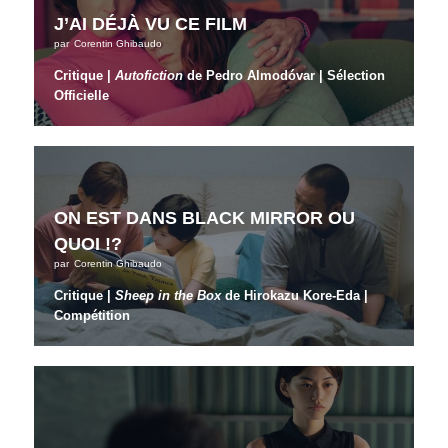
J’AI DÉJÀ VU CE FILM
par
Corentin Ghibaudo
Critique |
Autofiction
de Pedro Almodóvar | Sélection
Officielle
ON EST DANS BLACK MIRROR OU
QUOI !?
par
Corentin Ghibaudo
Critique |
Sheep in the Box
de Hirokazu Kore-Eda |
Compétition