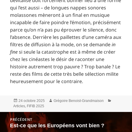
dévitalisé doit forcément donner lieu à une forme
qui l’est aussi – de longues nappes sonores
molassones mèneront à un final en musique
incapable de faire poindre l’émotion, précisément
parce qu’on n’a pas pu éprouver le silence, donc
l’absence. Derrière les paillettes d’une caméra aux
filtres de diffusion à la mode, on se demande
in
fine
si seule la catastrophe est à même de créer
chez les cinéastes le désir de raconter une
histoire autrement trop pauvre ? Trop banale ? Le
reste des films de cette très belle sélection milite
heureusement pour le contraire.
Publié
Auteur
Catégories
24 octobre 2025
Grégoire Benoist-Grandmaison
le
,
Articles
FIFIB 2025
Navigation
PRÉCÉDENT
de
Est-ce que les Européens vont bien ?
Article
l’article