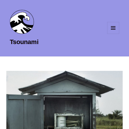
MENU
Tsounami
ET
WIDGETS