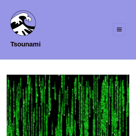
MENU
Tsounami
ET
WIDGETS