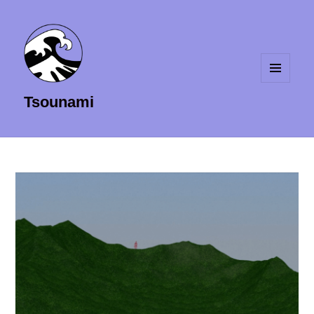
MENU
Tsounami
ET
WIDGETS