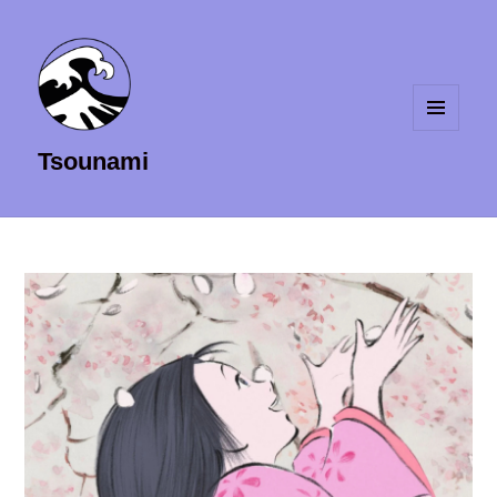
MENU
Tsounami
ET
WIDGETS