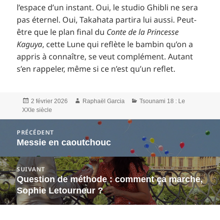
l’espace d’un instant. Oui, le studio Ghibli ne sera
pas éternel. Oui, Takahata partira lui aussi. Peut-
être que le plan final du
Conte de la Princesse
Kaguya
, cette Lune qui reflète le bambin qu’on a
appris à connaître, se veut complément. Autant
s’en rappeler, même si ce n’est qu’un reflet.
Publié
Auteur
Catégories
2 février 2026
Raphaël Garcia
Tsounami 18 : Le
le
XXIe siècle
Navigation
PRÉCÉDENT
de
Messie en caoutchouc
Article
l’article
précédent :
SUIVANT
Question de méthode : comment ça marche,
Article
Sophie Letourneur ?
suivant :