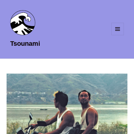
MENU
Tsounami
ET
WIDGETS