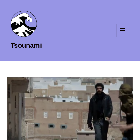
MENU
Tsounami
ET
WIDGETS