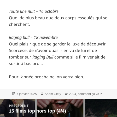
Toute une nuit
–
16 octobre
Quoi de plus beau que deux corps esseulés qui se
cherchent.
Raging bull – 18 novembre
Quel plaisir que de se garder le luxe de découvrir
Scorcese, de n’avoir quasi rien vu de lui et de
tomber sur
Raging Bull
comme si le film venait de
sortir à bas bruit.
Pour l’année prochaine, on verra bien.
Publié
Auteur
Catégories
7 janvier 2025
Adam Giely
2024, comment ça va ?
le
Navigation
PRÉCÉDENT
de
15 films top hors top (4/4)
Article
l’article