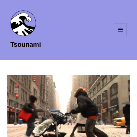
MENU
Tsounami
ET
WIDGETS