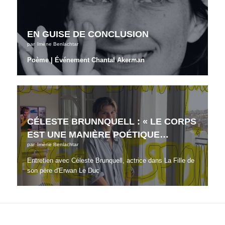
EN GUISE DE CONCLUSION
par
Imène Benlachtar
Poème | Événement Chantal Akerman
CÉLESTE BRUNNQUELL : « LE CORPS
EST UNE MANIÈRE POÉTIQUE…
par
Imène Benlachtar
Entretien avec Céleste Brunquell, actrice dans La Fille de
son père d'Erwan Le Duc