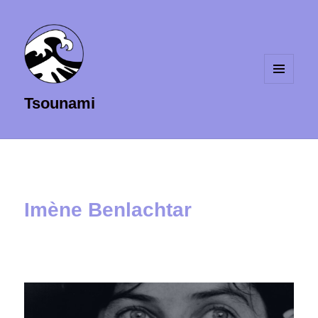
MENU
Tsounami
ET
WIDGETS
Imène Benlachtar