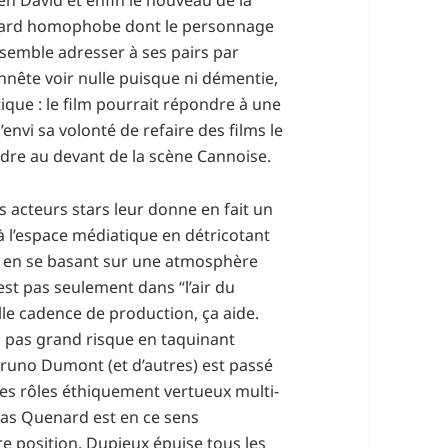
enard homophobe dont le personnage
l semble adresser à ses pairs par
nnête voir nulle puisque ni démentie,
itique : le film pourrait répondre à une
nvi sa volonté de refaire des films le
dre au devant de la scène Cannoise.
s acteurs stars leur donne en fait un
à l’espace médiatique en détricotant
, en se basant sur une atmosphère
’est pas seulement dans “l’air du
le cadence de production, ça aide.
 pas grand risque en taquinant
runo Dumont (et d’autres) est passé
? Ses rôles éthiquement vertueux multi-
cas Quenard est en ce sens
e position, Dupieux épuise tous les