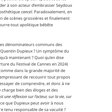
der à son acteur d’embrasser Seydoux
ypothétique
cancel
. Paradoxalement, en
n de scènes grossières et finalement
ourre-tout apolitique bébête
un des dénominateurs communs des
à Quentin Dupieux ? Un symptôme du
squ’à maintenant ? Quoi qu’en dise
verture du Festival de Cannes en 2024)
i, comme dans la grande majorité de
s’empressant de recouvrir tout propos
 essayer de comprendre, et donc à ne
se charge bien des éloges et des
’est une réflexion sur l’acteur, sur la vie, sur
 ce que Dupieux peut avoir à nous
re tenu responsable de sa vacuité ?