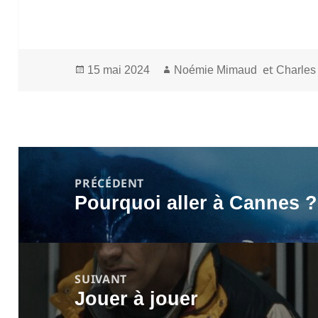
Publié
Auteur
et
15 mai 2024
Noémie Mimaud
Charles
le
Navigation
de
PRÉCÉDENT
Pourquoi aller à Cannes ?
l’article
Article
précédent :
SUIVANT
Jouer à jouer
Article