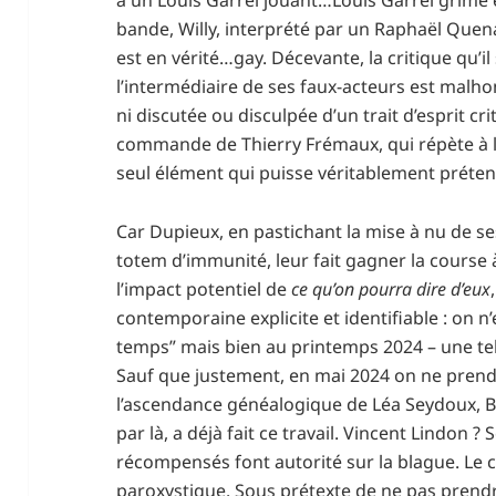
bande, Willy, interprété par un Raphaël Qu
est en vérité…gay. Décevante, la critique qu’i
l’intermédiaire de ses faux-acteurs est malho
ni discutée ou disculpée d’un trait d’esprit cr
commande de Thierry Frémaux, qui répète à l’e
seul élément qui puisse véritablement préten
Car Dupieux, en pastichant la mise à nu de se
totem d’immunité, leur fait gagner la course 
l’impact potentiel de
ce qu’on pourra dire d’eux
contemporaine explicite et identifiable : on n
temps” mais bien au printemps 2024 – une tel
Sauf que justement, en mai 2024 on ne prend
l’ascendance généalogique de Léa Seydoux, B
par là, a déjà fait ce travail. Vincent Lindon 
récompensés font autorité sur la blague. Le 
paroxystique. Sous prétexte de ne pas prendr