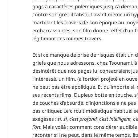
gags à caractères polémiques jusqu’à deman
contre son gré : il l’absout avant même un h
martelant les travers de son époque au moye
embarrassantes, son film donne l’effet d’un f
légitimant ces mêmes travers.
Et si ce manque de prise de risques était 
griefs que nous adressons, chez Tsounami, 
désintérêt que nos pages lui consacraient ju
l’intéressé, un film, (a fortiori projeté en ou
ne peut pas être apolitique. Et qu’importe s
ses récents films, Dupieux botte en touche, 
de couches d’absurde, d’injonctions à ne pas
pas critiquer. Le circuit médiatique habituel 
exégèses :
si, si, c’est profond, c’est intelligent, c
l’art.
Mais voilà : comment considérer audible
raconter s’il ne peut, dans le même temps, êt