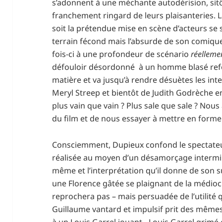
s’adonnent à une méchante autodérision, sit
franchement ringard de leurs plaisanteries. L
soit la prétendue mise en scène d’acteurs se s
terrain fécond mais l’absurde de son comiqu
fois-ci à une profondeur de scénario
réelleme
défouloir désordonné à un homme blasé refo
matière et va jusqu’à rendre désuètes les inte
Meryl Streep et bientôt de Judith Godrèche e
plus vain que vain ? Plus sale que sale ? Nous
du film et de nous essayer à mettre en forme 
Consciemment, Dupieux confond le spectateu
réalisée au moyen d’un désamorçage intermina
même et l’interprétation qu’il donne de son s
une Florence gâtée se plaignant de la médiocri
reprochera pas – mais persuadée de l’utilité 
Guillaume vantard et impulsif prit des mêmes
à un Louis Garrel jouant…Louis Garrel grimé 