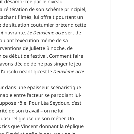
ôt désamorcée par le niveau
a réitération de son schème principiel,
achant filmés, lui offrait pourtant un
e de situation coutumier prétend cette
nt
navrante.
Le Deuxième acte
sert de
ulant l’exécution même de sa
rventions de Juliette Binoche, de
n ce début de festival. Comment faire
 avons décidé de ne pas singer le jeu
l’absolu néant qu’est le
Deuxième acte
.
r dans une épaisseur scénaristique
ble entre l’acteur se parodiant lui-
upposé rôle. Pour Léa Seydoux, c’est
té de son travail – on ne lui
quasi-religieuse de son métier. Un
 tics que Vincent donnant la réplique
en David et enfin le nouveau de la