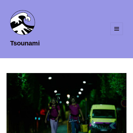
MENU
Tsounami
ET
WIDGETS