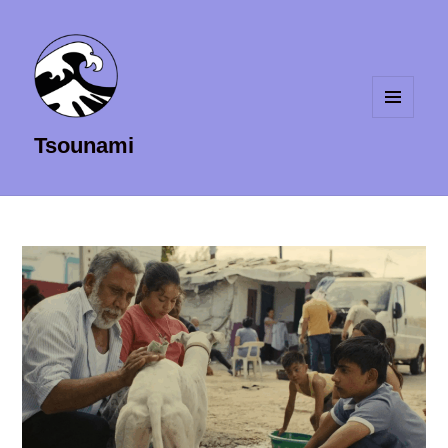
MENU
Tsounami
ET
WIDGETS