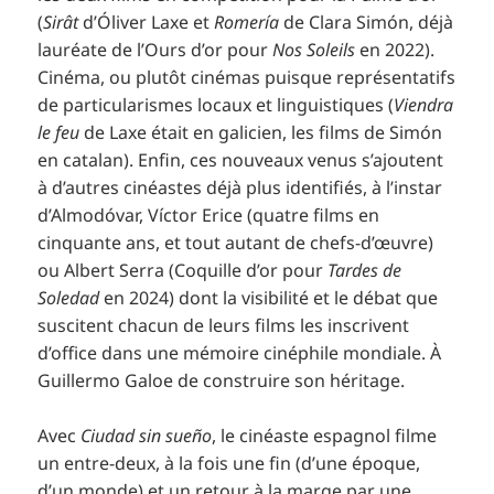
(
Sirât
d’Óliver Laxe et
Romería
de Clara Simón, déjà
lauréate de l’Ours d’or pour
Nos Soleils
en 2022).
Cinéma, ou plutôt cinémas puisque représentatifs
de particularismes locaux et linguistiques (
Viendra
le feu
de Laxe était en galicien, les films de Simón
en catalan). Enfin, ces nouveaux venus s’ajoutent
à d’autres cinéastes déjà plus identifiés, à l’instar
d’Almodóvar, Víctor Erice (quatre films en
cinquante ans, et tout autant de chefs-d’œuvre)
ou Albert Serra (Coquille d’or pour
Tardes de
Soledad
en 2024) dont la visibilité et le débat que
suscitent chacun de leurs films les inscrivent
d’office dans une mémoire cinéphile mondiale. À
Guillermo Galoe de construire son héritage.
Avec
Ciudad sin sueño
, le cinéaste espagnol filme
un entre-deux, à la fois une fin (d’une époque,
d’un monde) et un retour à la marge par une