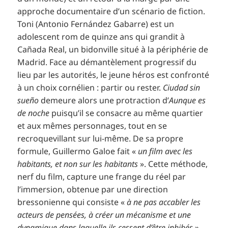
approche documentaire d’un scénario de fiction.
Toni (Antonio Fernández Gabarre) est un
adolescent rom de quinze ans qui grandit à
Cañada Real, un bidonville situé à la périphérie de
Madrid. Face au démantèlement progressif du
lieu par les autorités, le jeune héros est confronté
à un choix cornélien : partir ou rester.
Ciudad sin
sueño
demeure alors une protraction d’
Aunque es
de noche
puisqu’il se consacre au même quartier
et aux mêmes personnages, tout en se
recroquevillant sur lui-même. De sa propre
formule, Guillermo Galoe fait «
un film avec les
habitants, et non sur les habitants
». Cette méthode,
nerf du film, capture une frange du réel par
l’immersion, obtenue par une direction
bressonienne qui consiste «
à ne pas accabler les
acteurs de pensées, à créer un mécanisme et une
dynamique dans laquelle ils cessent d’être inhibés
»