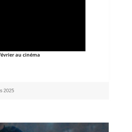
 février au cinéma
ories
s 2025