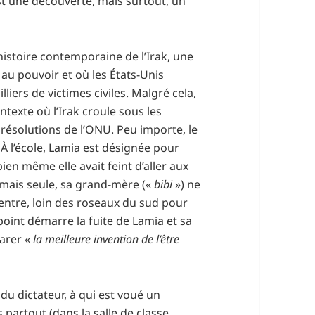
st une découverte, mais surtout, un
histoire contemporaine de l’Irak, une
au pouvoir et où les États-Unis
liers de victimes civiles. Malgré cela,
texte où l’Irak croule sous les
résolutions de l’ONU. Peu importe, le
 À l’école, Lamia est désignée pour
ien même elle avait feint d’aller aux
amais seule, sa grand-mère («
bibi
») ne
centre, loin des roseaux du sud pour
point démarre la fuite de Lamia et sa
arer «
la meilleure invention de l’être
 du dictateur, à qui est voué un
s partout (dans la salle de classe,