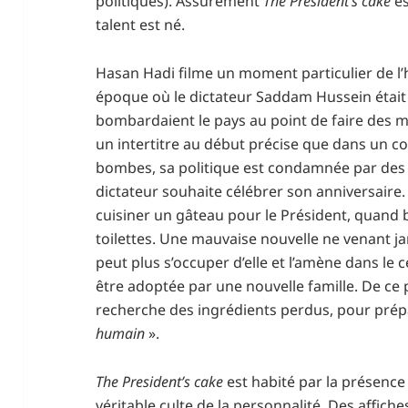
politiques). Assurément
The President’s cake
e
talent est né.
Hasan Hadi filme un moment particulier de l’
époque où le dictateur Saddam Hussein était 
bombardaient le pays au point de faire des mil
un intertitre au début précise que dans un con
bombes, sa politique est condamnée par des 
dictateur souhaite célébrer son anniversaire.
cuisiner un gâteau pour le Président, quand b
toilettes. Une mauvaise nouvelle ne venant j
peut plus s’occuper d’elle et l’amène dans le 
être adoptée par une nouvelle famille. De ce 
recherche des ingrédients perdus, pour prép
humain
».
The President’s cake
est habité par la présence
véritable culte de la personnalité. Des affiche