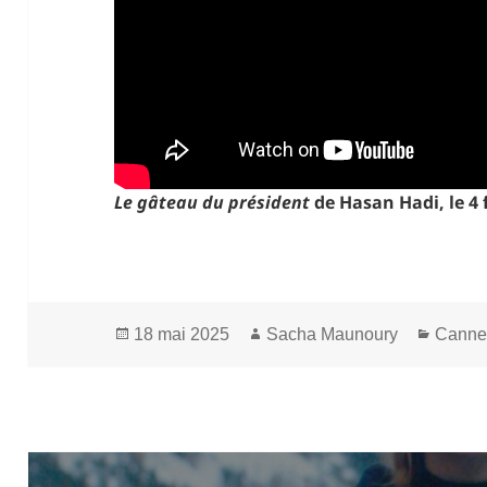
Le gâteau du président
de Hasan Hadi,
le 4
Publié
Auteur
Catég
18 mai 2025
Sacha Maunoury
Canne
le
Navigation