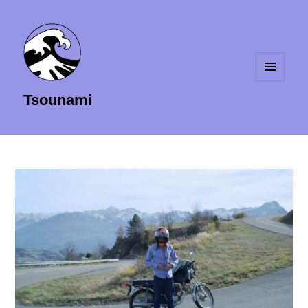
MENU
Tsounami
ET
WIDGETS