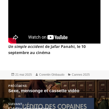
Un simple accident
de Jafar Panahi, le 10
septembre au cinéma
Publié
Auteur
Catégories
21 mai 2025
Corentin Ghibaudo
Cannes 2025
le
Navigation
PRÉCÉDENT
de
Sexe, mensonge et cassette vidéo
Article
l’article
précédent :
SUIVANT
Article