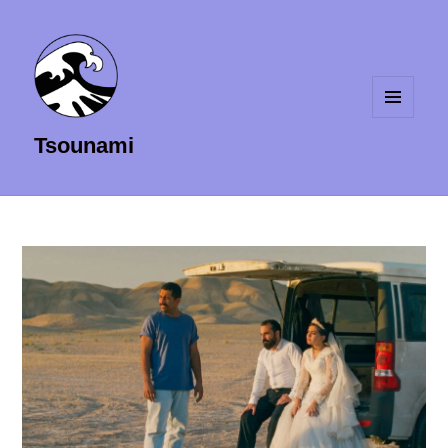
MENU
Tsounami
ET
WIDGETS