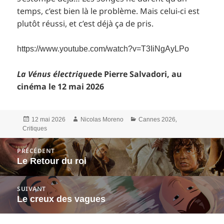
temps, c’est bien là le problème. Mais celui-ci est
plutôt réussi, et c’est déjà ça de pris.
https://www.youtube.com/watch?v=T3IiNgAyLPo
La Vénus électrique
de Pierre Salvadori, au
cinéma le 12 mai 2026
Publié
Auteur
Catégories
,
12 mai 2026
Nicolas Moreno
Cannes 2026
le
Critiques
Navigation
PRÉCÉDENT
de
Le Retour du roi
Article
l’article
précédent :
SUIVANT
Le creux des vagues
Article
suivant :