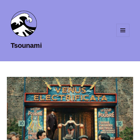
MENU
Tsounami
ET
WIDGETS