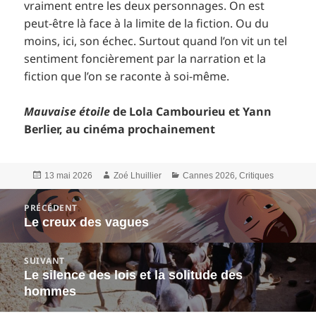
vraiment entre les deux personnages. On est
peut-être là face à la limite de la fiction. Ou du
moins, ici, son échec. Surtout quand l’on vit un tel
sentiment foncièrement par la narration et la
fiction que l’on se raconte à soi-même.
Mauvaise étoile
de Lola Cambourieu et Yann
Berlier, au cinéma prochainement
Publié
Auteur
Catégories
,
13 mai 2026
Zoé Lhuillier
Cannes 2026
Critiques
le
Navigation
PRÉCÉDENT
de
Le creux des vagues
Article
l’article
précédent :
SUIVANT
Le silence des lois et la solitude des
Article
hommes
suivant :