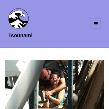
MENU
Tsounami
ET
WIDGETS