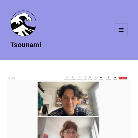
MENU
Tsounami
ET
WIDGETS