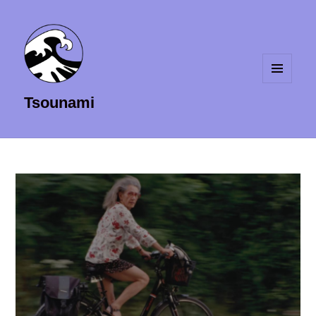
MENU
Tsounami
ET
WIDGETS