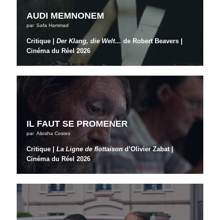
AUDI MEMNONEM
par
Safa Hammad
Critique |
Der Klang, die Welt…
de Robert Beavers
|
Cinéma du Réel 2026
IL FAUT SE PROMENER
par
Aliosha Costes
Critique |
La Ligne de flottaison
d’Olivier Zabat |
Cinéma du Réel 2026