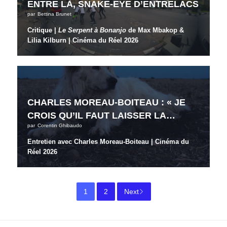
ENTRE LÀ, SNAKE-EYE D’ENTRELACS
par
Bettina Brunet
Critique |
Le Serpent à Bonanjo
de Max Mbakop &
Lilia Kilburn
| Cinéma du Réel 2026
CHARLES MOREAU-BOITEAU : « JE
CROIS QU’IL FAUT LAISSER LA…
par
Corentin Ghibaudo
Entretien avec Charles Moreau-Boiteau | Cinéma du
Réel 2026
1
2
Next