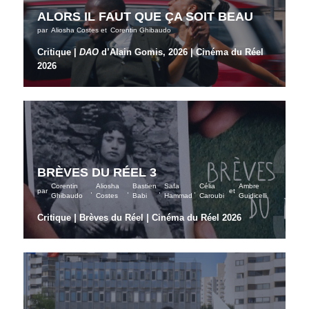
ALORS IL FAUT QUE ÇA SOIT BEAU
par
Aliosha Costes
et
Corentin Ghibaudo
Critique |
DAO
d’Alain Gomis, 2026 | Cinéma du Réel
2026
BRÈVES DU RÉEL 3
Corentin
Aliosha
Bastien
Safa
Célia
Ambre
par
,
,
,
,
et
Ghibaudo
Costes
Babi
Hammad
Caroubi
Guidicelli
Critique
|
Brèves du Réel
|
Cinéma du Réel 2026