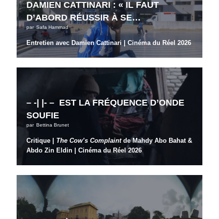
DAMIEN CATTINARI : « IL FAUT
D’ABORD RÉUSSIR À SE…
par
Safa Hammad
Entretien avec Damien Cattinari | Cinéma du Réel 2026
– -| |- – EST LA FRÉQUENCE D’ONDE
SOUFIE
par
Bettina Brunet
Critique |
The Cow’s Complaint
de Mahdy Abo Bahat &
Abdo Zin Eldin
| Cinéma du Réel 2026