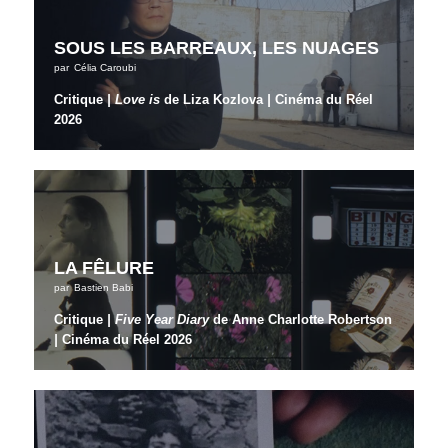
SOUS LES BARREAUX, LES NUAGES
par
Célia Caroubi
Critique
| Love is
de Liza Kozlova
|
Cinéma du Réel
2026
LA FÊLURE
par
Bastien Babi
Critique
| Five Year Diary
de Anne Charlotte Robertson
|
Cinéma du Réel 2026