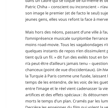
dans un cadre qui se toque de lui-même et de 
Patric Chiha – conscient ou inconscient – n’av
son image le premier (et de facto le seul) suj
jeunes gens, elles vous refont la face à merve
Mais hors des néons, passant d’une ville à l’au
l’omniprésence musicale surplombe l’errance 
moins road-movie. Tous les vagabondages n’on
quelques instants de repos n’en dissimulent p
tient qu’à un fil. » dit l’un des exilés tout en 
n’a peut-être d’ailleurs jamais tenu – questio
chanceux (point de vue d’occidentaux).
Un hiv
la Turquie à Paris comme une fusée, laissant 
temps de les entendre, de les voir, de les gu
entre l’image et le réel vient cadenasser la vie
artifices et des effets spéciaux : ils détourne
morts le temps d’un plan. Cramés par les lumiè
Derrière les enseignes du film qui volent la ved