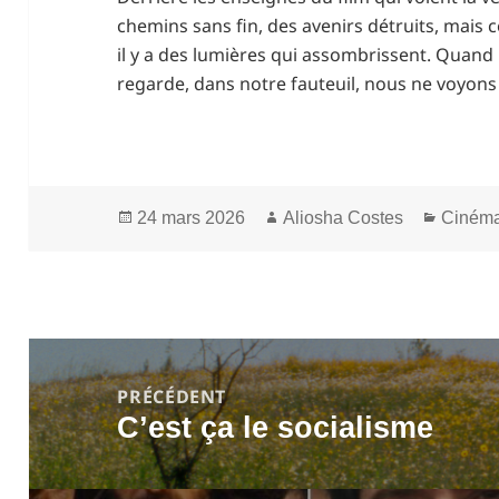
chemins sans fin, des avenirs détruits, mais
il y a des lumières qui assombrissent. Quand 
regarde, dans notre fauteuil, nous ne voyons 
Publié
Auteur
Catégo
24 mars 2026
Aliosha Costes
Cinéma
le
Navigation
de
PRÉCÉDENT
C’est ça le socialisme
l’article
Article
précédent :