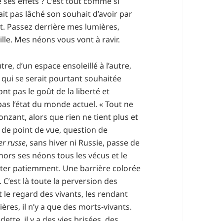
ses effets ? C’est tout comme si
ait pas lâché son souhait d’avoir par
et. Passez derrière mes lumières,
ille. Mes néons vous vont à ravir.
tre, d’un espace ensoleillé à l’autre,
qui se serait pourtant souhaitée
t pas le goût de la liberté et
as l’état du monde actuel. « Tout ne
bronzant, alors que rien ne tient plus et
n de point de vue, question de
er russe
, sans hiver ni Russie, passe de
hors ses néons tous les vécus et le
etter patiemment. Une barrière colorée
. C’est là toute la perversion des
nt le regard des vivants, les rendant
res, il n’y a que des morts-vivants.
ette, il y a des vies brisées, des