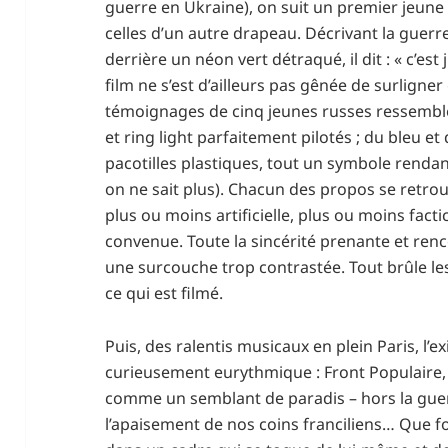
guerre en Ukraine), on suit un premier jeun
celles d’un autre drapeau. Décrivant la guerre, 
derrière un néon vert détraqué, il dit : « c’est 
film ne s’est d’ailleurs pas gênée de surligne
témoignages de cinq jeunes russes ressemble
et ring light parfaitement pilotés ; du bleu et
pacotilles plastiques, tout un symbole rendan
on ne sait plus). Chacun des propos se retr
plus ou moins artificielle, plus ou moins fac
convenue. Toute la sincérité prenante et renc
une surcouche trop contrastée. Tout brûle les 
ce qui est filmé.
Puis, des ralentis musicaux en plein Paris, l’ex
curieusement eurythmique : Front Populaire,
comme un semblant de paradis – hors la guerre
l’apaisement de nos coins franciliens… Que f