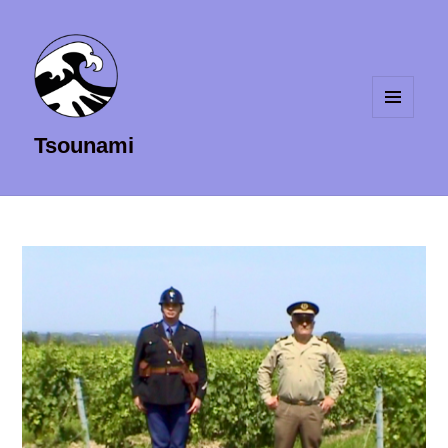
MENU
Tsounami
ET
WIDGETS