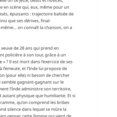
le on se jette, béats et novices,
e en scène qui, eux, même pour un
isés, épuisants : trajectoire balisée de
insi que ses dérives, final-
-même… on connaît la chanson, on a
 veuve de 28 ans qui prend en
t policière à son tour, grâce à un
? Il est mort dans l’exercice de ses
 l’émeute, et l’Inde lui propose de
on (pour elle) ni besoin de chercher
ui semble gagnant-gagnant sur le
ent l’Inde administre son territoire,
t autant physique que humiliante. Et si
gramme, qu’on comprend les bribes
ond silence dans lequel se mûre la
 bien penser cette femme qui vient de