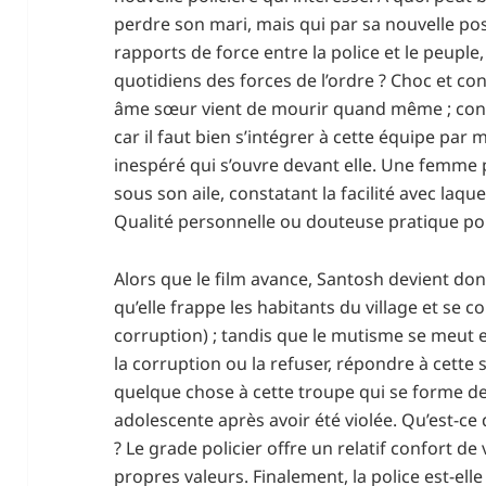
perdre son mari, mais qui par sa nouvelle pos
rapports de force entre la police et le peupl
quotidiens des forces de l’ordre ? Choc et c
âme sœur vient de mourir quand même ; conce
car il faut bien s’intégrer à cette équipe p
inespéré qui s’ouvre devant elle. Une femme p
sous son aile, constatant la facilité avec laq
Qualité personnelle ou douteuse pratique pol
Alors que le film avance, Santosh devient donc
qu’elle frappe les habitants du village et se c
corruption) ; tandis que le mutisme se meut en t
la corruption ou la refuser, répondre à cette 
quelque chose à cette troupe qui se forme dev
adolescente après avoir été violée. Qu’est-ce
? Le grade policier offre un relatif confort de
propres valeurs. Finalement, la police est-elle