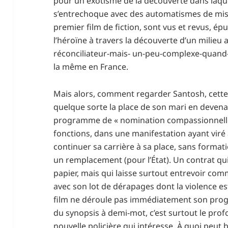
pour un exotisme de la découverte dans laquel
s’entrechoque avec des automatismes de mis
premier film de fiction, sont vus et revus, épu
l’héroïne à travers la découverte d’un milieu a
réconciliateur-mais- un-peu-complexe-quand
la même en France.
Mais alors, comment regarder Santosh, cette
quelque sorte la place de son mari en devenan
programme de « nomination compassionnelle » 
fonctions, dans une manifestation ayant viré à
continuer sa carrière à sa place, sans formati
un remplacement (pour l’État). Un contrat q
papier, mais qui laisse surtout entrevoir comm
avec son lot de dérapages dont la violence es
film ne déroule pas immédiatement son pro
du synopsis à demi-mot, c’est surtout le prof
nouvelle policière qui intéresse. À quoi peut