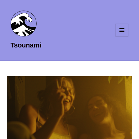
MENU
Tsounami
ET
WIDGETS