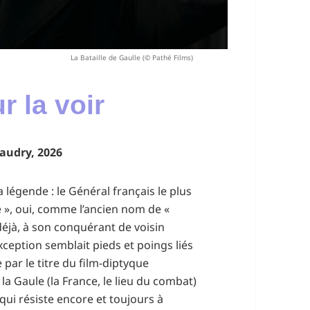
La Bataille de Gaulle (© Pathé Films)
ur la voir
Baudry, 2026
a légende : le Général français le plus
le », oui, comme l’ancien nom de «
déjà, à son conquérant de voisin
exception semblait pieds et poings liés
e par le titre du film-diptyque
la Gaule (la France, le lieu du combat)
qui résiste encore et toujours à