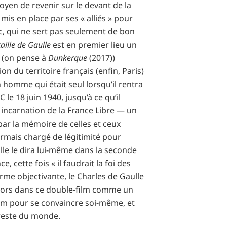
oyen de revenir sur le devant de la
is en place par ses « alliés » pour
nc, qui ne sert pas seulement de bon
aille de Gaulle
est en premier lieu un
 (on pense à
Dunkerque
(2017))
n du territoire français (enfin, Paris)
n homme qui était seul lorsqu’il rentra
 le 18 juin 1940, jusqu’à ce qu’il
 incarnation de la France Libre — un
par la mémoire de celles et ceux
rmais chargé de légitimité pour
lle le dira lui-même dans la seconde
, cette fois « il faudrait la foi des
rme objectivante, le Charles de Gaulle
lors dans ce double-film comme un
ilm pour se convaincre soi-même, et
 reste du monde.