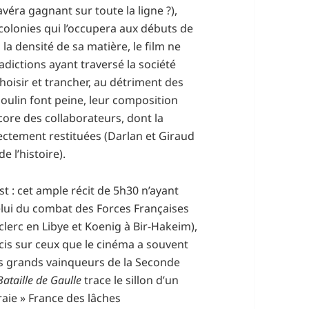
’avéra gagnant sur toute la ligne ?),
colonies qui l’occupera aux débuts de
la densité de sa matière, le film ne
dictions ayant traversé la société
choisir et trancher, au détriment des
oulin font peine, leur composition
core des collaborateurs, dont la
rectement restituées (Darlan et Giraud
e l’histoire).
est : cet ample récit de 5h30 n’ayant
celui du combat des Forces Françaises
eclerc en Libye et Koenig à Bir-Hakeim),
cis sur ceux que le cinéma a souvent
s grands vainqueurs de la Seconde
Bataille de Gaulle
trace le sillon d’un
raie » France des lâches