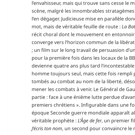
l’envahisseur, mais qui trouve sans cesse le m
scène, malgré les innombrables stratagèmes m
l’en dégager. Judicieuse mise en parallèle do
mot, mais de véritable feuille de route :
La Bat
récit choral dont le mouvement en entonnoir
converge vers l’horizon commun de la libératio
; un film sur le long travail de persuasion d’u
pour la première fois dans les locaux de la BBC
devienne quatre ans plus tard l’incontestable
homme toujours seul, mais cette fois rempli 
tombés au combat au nom de la liberté, déso
mener les combats à venir. Le Général de Gau
partie : face à une énième lutte perdue d’avance
premiers chrétiens ». Infigurable dans une fo
époque Seconde guerre mondiale apparaît a
véritable prophète :
L’Âge de fer
, un premier f
J’écris ton nom
, un second pour convaincre le