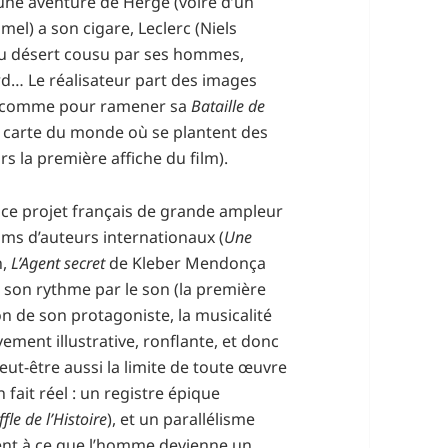
ne aventure de Hergé (voire d’un
mel) a son cigare, Leclerc (Niels
du désert cousu par ses hommes,
rd… Le réalisateur part des images
re, comme pour ramener sa
Bataille de
 carte du monde où se plantent des
urs la première affiche du film).
 ce projet français de grande ampleur
ilms d’auteurs internationaux (
Une
n,
L’Agent secret
de Kleber Mendonça
 son rythme par le son (la première
tion de son protagoniste, la musicalité
vement illustrative, ronflante, et donc
ut-être aussi la limite de toute œuvre
 fait réel : un registre épique
fle de l’Histoire
), et un parallélisme
ent à ce que l’homme devienne un