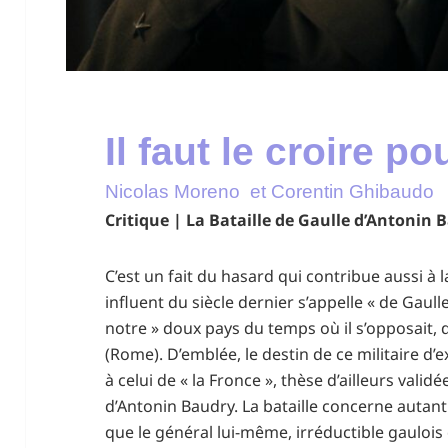
Il faut le croire po
Nicolas Moreno et Corentin Ghibaudo
Critique | La Bataille de Gaulle d’Antonin 
C’est un fait du hasard qui contribue aussi à l
influent du siècle dernier s’appelle « de Gaul
notre » doux pays du temps où il s’opposait, 
(Rome). D’emblée, le destin de ce militaire d’
à celui de « la Fronce », thèse d’ailleurs validé
d’Antonin Baudry. La bataille concerne autant 
que le général lui-même, irréductible gaulois 