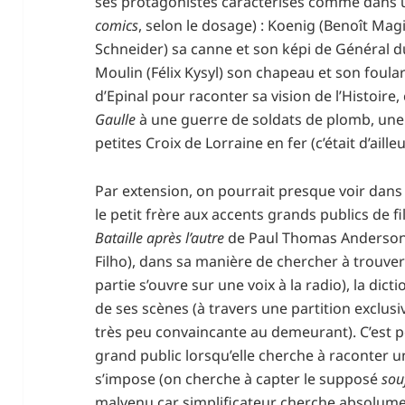
ses protagonistes caractérisés comme dans u
comics
, selon le dosage) : Koenig (Benoît Magi
Schneider) sa canne et son képi de Général 
Moulin (Félix Kysyl) son chapeau et son foula
d’Epinal pour raconter sa vision de l’Histoi
Gaulle
à une guerre de soldats de plomb, une
petites Croix de Lorraine en fer (c’était d’aille
Par extension, on pourrait presque voir dans
le petit frère aux accents grands publics de f
Bataille après l’autre
de Paul Thomas Anderso
Filho), dans sa manière de chercher à trouver
partie s’ouvre sur une voix à la radio), la dic
de ses scènes (à travers une partition exclusi
très peu convaincante au demeurant). C’est pe
grand public lorsqu’elle cherche à raconter un
s’impose (on cherche à capter le supposé
souf
malvenu car simplificateur cherche absolum