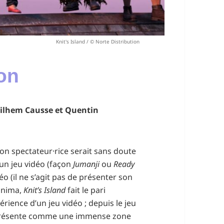
Knit's Island / © Norte Distribution
ion
Guilhem Causse et Quentin
on spectateur·rice serait sans doute
un jeu vidéo (façon
Jumanji
ou
Ready
éo (il ne s’agit pas de présenter son
hinima,
Knit’s Island
fait le pari
ience d’un jeu vidéo ; depuis le jeu
e présente comme une immense zone