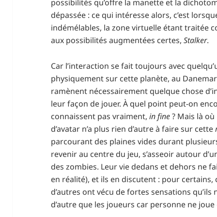
possibilités qu’offre la manette et la dichot
dépassée : ce qui intéresse alors, c’est lorsqu
indémélables, la zone virtuelle étant traité
aux possibilités augmentées certes,
Stalker
.
Car l’interaction se fait toujours avec quelqu’
physiquement sur cette planète, au Danemark
ramènent nécessairement quelque chose d’in
leur façon de jouer. À quel point peut-on enc
connaissent pas vraiment,
in fine
? Mais là où 
d’avatar n’a plus rien d’autre à faire sur cette
parcourant des plaines vides durant plusieurs
revenir au centre du jeu, s’asseoir autour d’u
des zombies. Leur vie dedans et dehors ne fait
en réalité), et ils en discutent : pour certains,
d’autres ont vécu de fortes sensations qu’il
d’autre que les joueurs car personne ne joue