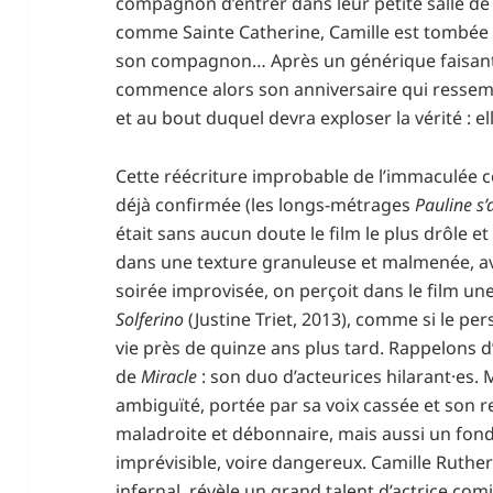
compagnon d’entrer dans leur petite salle d
comme Sainte Catherine, Camille est tombée 
son compagnon… Après un générique faisant
commence alors son anniversaire qui ressemb
et au bout duquel devra exploser la vérité : e
Cette réécriture improbable de l’immaculée c
déjà confirmée (les longs-métrages
Pauline s’
était sans aucun doute le film le plus drôle e
dans une texture granuleuse et malmenée, a
soirée improvisée, on perçoit dans le film une
Solferino
(Justine Triet, 2013), comme si le pe
vie près de quinze ans plus tard. Rappelons d’
de
Miracle
: son duo d’acteurices hilarant·es.
ambiguïté, portée par sa voix cassée et son 
maladroite et débonnaire, mais aussi un fond 
imprévisible, voire dangereux. Camille Ruther
infernal, révèle un grand talent d’actrice co