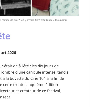
remise de prix / Jacky Evrard (© Victor Touzé / Tsounami)
ête
ourt 2026
’était déjà l’été : les dix jours de
à l’ombre d’une canicule intense, tandis
 à la buvette du Ciné 104 à la fin de
e cette trente-cinquième édition
irecteur et créateur de ce festival,
onseca.