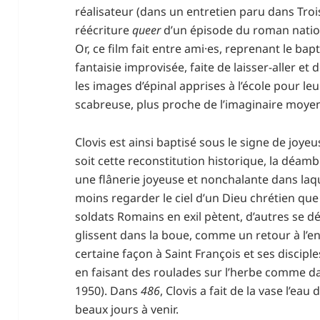
réalisateur (dans un entretien paru dans Tro
réécriture
queer
d’un épisode du roman nationa
Or, ce film fait entre ami·es, reprenant le ba
fantaisie improvisée, faite de laisser-aller 
les images d’épinal apprises à l’école pour leu
scabreuse, plus proche de l’imaginaire moye
Clovis est ainsi baptisé sous le signe de joyeu
soit cette reconstitution historique, la déam
une flânerie joyeuse et nonchalante dans la
moins regarder le ciel d’un Dieu chrétien que 
soldats Romains en exil pètent, d’autres se d
glissent dans la boue, comme un retour à l’en
certaine façon à Saint François et ses discipl
en faisant des roulades sur l’herbe comme 
1950). Dans
486
, Clovis a fait de la vase l’e
beaux jours à venir.