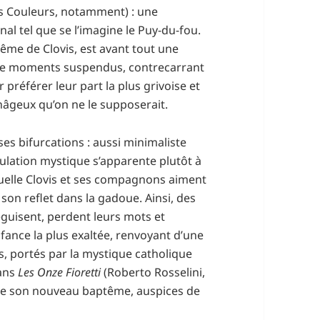
is Couleurs, notamment) : une
l tel que se l’imagine le Puy-du-fou.
ptême de Clovis, est avant tout une
et de moments suspendus, contrecarrant
r préférer leur part la plus grivoise et
nâgeux qu’on ne le supposerait.
ses bifurcations : aussi minimaliste
bulation mystique s’apparente plutôt à
quelle Clovis et ses compagnons aiment
son reflet dans la gadoue. Ainsi, des
éguisent, perdent leurs mots et
fance la plus exaltée, renvoyant d’une
es, portés par la mystique catholique
dans
Les Onze Fioretti
(Roberto Rosselini,
au de son nouveau baptême, auspices de