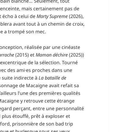
e bain blanche… Seulement, tout
enceinte, mais certainement pas de
 écho à celui de
Marty Supreme
(2026),
lera avant tout à un chemin de croix,
lle a trompé son mec.
onception, réalisée par une cinéaste
arrache
(2015) et
Maman déchire
(2025))
t excentrique de la sélection. Tourné
vec des ami·es proches dans une
 suite indirecte à
La bataille de
rsonnage de Macaigne avait refait sa
ailleurs l’une des premières qualités
 Macaigne y retrouve cette étrange
regard perçant, entre une personnalité
plus étouffé, prêt à exploser et
ford, prisonnière de son bad trip
mique et burlesque sous ses yeux