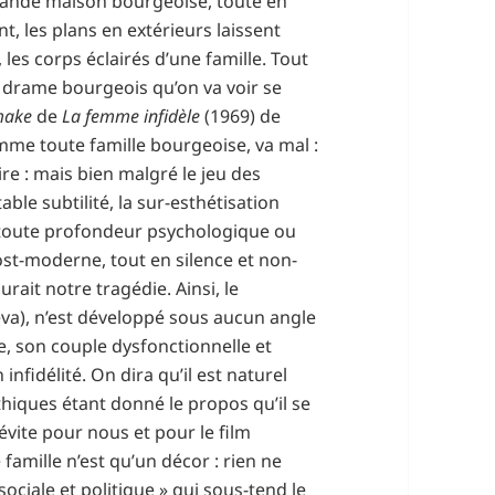
 grande maison bourgeoise, toute en
t, les plans en extérieurs laissent
 les corps éclairés d’une famille. Tout
n drame bourgeois qu’on va voir se
make
de
La femme infidèle
(1969) de
mme toute famille bourgeoise, va mal :
ire : mais bien malgré le jeu des
able subtilité, la sur-esthétisation
 toute profondeur psychologique ou
post-moderne, tout en silence et non-
urait notre tragédie. Ainsi, le
va), n’est développé sous aucun angle
ie, son couple dysfonctionnelle et
 infidélité. On dira qu’il est naturel
hiques étant donné le propos qu’il se
 évite pour nous et pour le film
e famille n’est qu’un décor : rien ne
sociale et politique » qui sous-tend le