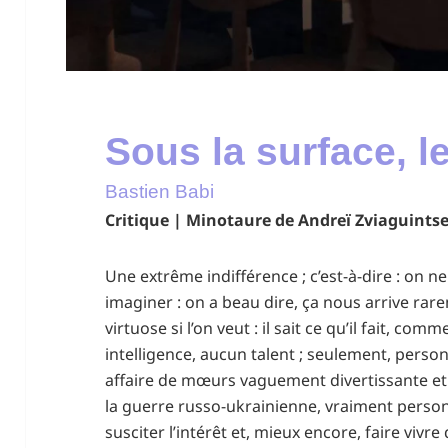
Sous la surface, l
Bastien Babi
Critique | Minotaure de Andreï Zviaguint
Une extrême indifférence ; c’est-à-dire : on ne
imaginer : on a beau dire, ça nous arrive rar
virtuose si l’on veut : il sait ce qu’il fait, comm
intelligence, aucun talent ; seulement, personn
affaire de mœurs vaguement divertissante et
la guerre russo-ukrainienne, vraiment personn
susciter l’intérêt et, mieux encore, faire vi