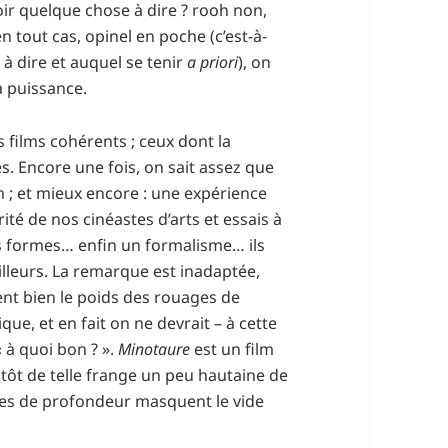
voir quelque chose à dire ? rooh non,
 en tout cas, opinel en poche (c’est-à-
 à dire et auquel se tenir
a priori
), on
a puissance.
es films cohérents ; ceux dont la
es. Encore une fois, on sait assez que
m ; et mieux encore : une expérience
ité de nos cinéastes d’arts et essais à
s formes… enfin un formalisme… ils
ailleurs. La remarque est inadaptée,
ent bien le poids des rouages de
que, et en fait on ne devrait – à cette
 à quoi bon ? ».
Minotaure
est un film
lutôt de telle frange un peu hautaine de
nces de profondeur masquent le vide