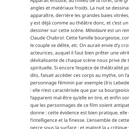
Apparaît ensuite, au milieu de la forêt, une
angles et matériaux froids. La nuit se dessinan
apparaître, derrière les grandes baies vitrées,
y est déjà comme au théâtre donc, et c’est u
dessiner sur cette scène.
Minotaure
est un
re
Claude Chabrol. Cette famille bourgeoise, co
le couple se délite,
etc.
On aurait envie d’y cro
acteurices, auquel il faut bien prêter une vérit
dévitalisante de chaque scène nous prive de
spirituelle. Si encore l’espèce de théâtralité 
dits, faisait accéder ces corps au mythe, on l’a
personnage féminin par exemple (Iris Lebede
: elle n’est caractérisée que par sa bourgeois
l’apparent mal-être qu’elle en tire, et enfin son
que les personnages de ce film soient antipat
donne : cette évidence est bien pratique, elle
l’intelligence et la finesse. L’ensemble de cett
perce sous la surface ; et malgré la « critique 