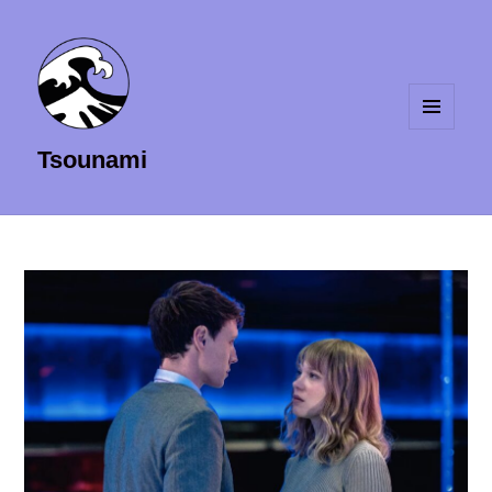
MENU
Tsounami
ET
WIDGETS