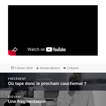
Publié
Auteur
Catégories
5 février 2024
Nicolas Moreno
Critiques
le
Navigation
PRÉCÉDENT
de
Où tape donc le prochain cauchemar ?
Article
l’article
précédent :
SUIVANT
Une fragmentation
Article