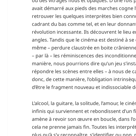
ou des vitrages flous et opaques. D’une fois 
avait démarré aux pieds des marches cogne l’
retrouver les quelques interprètes bien conn
cadrant du bas comme tel, et en leur donnan
révolution incessante. Ils découvrent le lieu
angles. Tandis que le cinéma est destiné à se c
même – perdure claustrée en boite crânienne 
– par là – les réminiscences des incondition
manière, nous pourrions dire qu’un jeu s’instal
répondre les scènes entre elles – à nous de c
donc, de cette manière, l’obligation intrinsè
d’être le fragment nouveau et indissociable 
L’alcool, la guitare, la solitude, l’amour, le ci
infinis qui surviennent et rebondissent d’un 
amène à revoir son œuvre en boucle, dans l’
cela ne prenne jamais fin. Toutes les interprét
plus qu’à s’y reconnaître, s’identifier ou non,