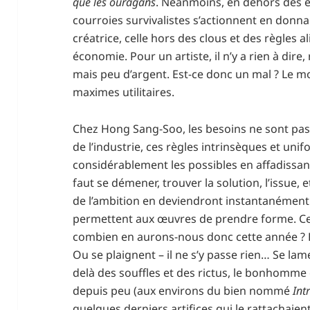
que les ouragans
. Néanmoins, en dehors des 
courroies survivalistes s’actionnent en donna
créatrice, celle hors des clous et des règles 
économie. Pour un artiste, il n’y a rien à dire
mais peu d’argent. Est-ce donc un mal ? Le m
maximes utilitaires.
Chez Hong Sang-Soo, les besoins ne sont pas
de l’industrie, ces règles intrinsèques et uni
considérablement les possibles en affadissant l
faut se démener, trouver la solution, l’issue, e
de l’ambition en deviendront instantanément le
permettent aux œuvres de prendre forme. Ce
combien en aurons-nous donc cette année ? 
Ou se plaignent – il ne s’y passe rien… Se lam
delà des souffles et des rictus, le bonhomme 
depuis peu (aux environs du bien nommé
Int
quelques derniers artifices qui le rattachaien