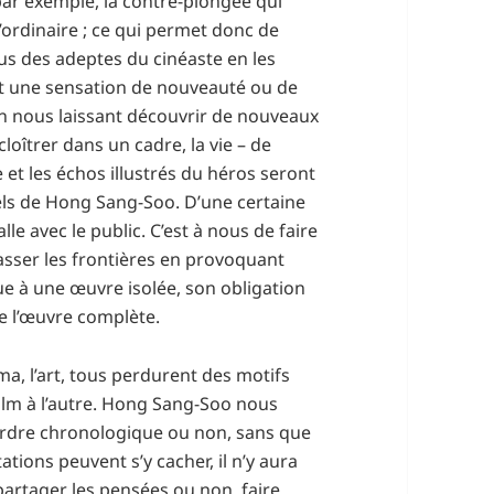
par exemple, la contre-plongée qui
ordinaire ; ce qui permet donc de
us des adeptes du cinéaste en les
t une sensation de nouveauté ou de
 en nous laissant découvrir de nouveaux
loîtrer dans un cadre, la vie – de
et les échos illustrés du héros seront
nels de Hong Sang-Soo. D’une certaine
le avec le public. C’est à nous de faire
asser les frontières en provoquant
que à une œuvre isolée, son obligation
de l’œuvre complète.
néma, l’art, tous perdurent des motifs
film à l’autre. Hong Sang-Soo nous
ordre chronologique ou non, sans que
ations peuvent s’y cacher, il n’y aura
 partager les pensées ou non, faire