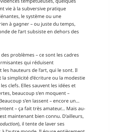
évidences tempétueuses, quelques
nt vie à la subversive pratique
aliénantes, le système ou une
, rien à gagner – ou juste du temps,
onde de l’art subsiste en dehors des
 des problèmes – ce sont les cadres
formisantes qui réduisent
es hauteurs de l’art, qui le sont. Il
t la simplicité d’écriture ou la modestie
s clefs. Elles sauvent les idées et
rtes, beaucoup s’en moquent –
Beaucoup s’en lassent – encore un…
entent – ça fait très amateur… Mais au-
est maintenant bien connu. D’ailleurs,
roduction
), il tente de laver ses
t à l’autre monde. Il épure entièrement