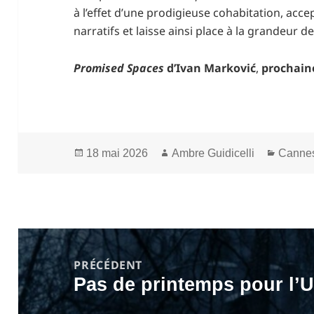
à l’effet d’une prodigieuse cohabitation, acce
narratifs et laisse ainsi place à la grandeur 
Promised Spaces
d’Ivan Marković
,
prochain
Publié
Auteur
Catégo
18 mai 2026
Ambre Guidicelli
Canne
le
Navigation
de
PRÉCÉDENT
Pas de printemps pour l’U
l’article
Article
précédent :