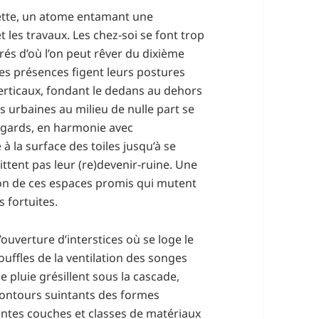
uette, un atome entamant une
les travaux. Les chez-soi se font trop
rés d’où l’on peut rêver du dixième
Les présences figent leurs postures
verticaux, fondant le dedans au dehors
es urbaines au milieu de nulle part se
 égards, en harmonie avec
à la surface des toiles jusqu’à se
ttent pas leur (re)devenir-ruine. Une
ion de ces espaces promis qui mutent
 fortuites.
l’ouverture d’interstices où se loge le
ouffles de la ventilation des songes
e pluie grésillent sous la cascade,
 contours suintants des formes
ntes couches et classes de matériaux