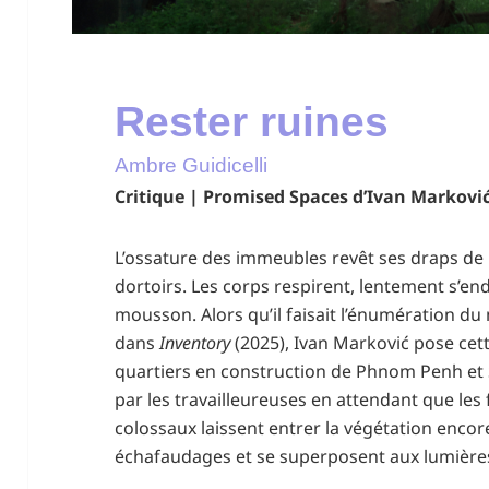
Rester ruines
Ambre Guidicelli
Critique | Promised Spaces d’Ivan Markovi
L’ossature des immeubles revêt ses draps de p
dortoirs. Les corps respirent, lentement s’en
mousson. Alors qu’il faisait l’énumération du
dans
Inventory
(2025), Ivan Marković pose cett
quartiers en construction de Phnom Penh et
par les travailleureuses en attendant que les f
colossaux laissent entrer la végétation enco
échafaudages et se superposent aux lumières