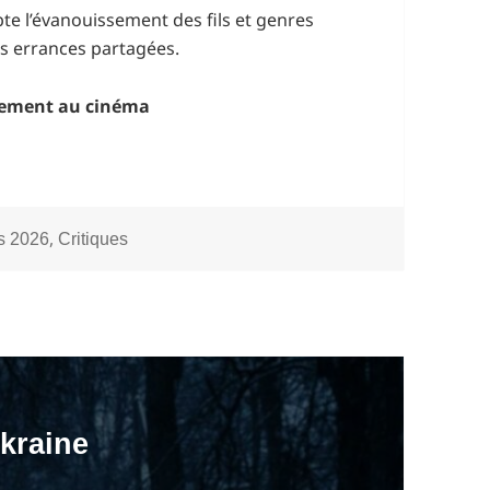
pte l’évanouissement des fils et genres
des errances partagées.
ement au cinéma
ries
,
s 2026
Critiques
kraine