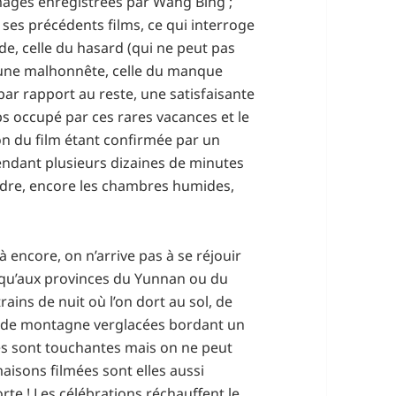
images enregistrées par Wang Bing ;
ses précédents films, ce qui interroge
e, celle du hasard (qui ne peut pas
une malhonnête, celle du manque
ar rapport au reste, une satisfaisante
mps occupé par ces rares vacances et le
ion du film étant confirmée par un
endant plusieurs dizaines de minutes
oudre, encore les chambres humides,
à encore, on n’arrive pas à se réjouir
usqu’aux provinces du Yunnan ou du
ains de nuit où l’on dort au sol, de
s de montagne verglacées bordant un
ales sont touchantes mais on ne peut
aisons filmées sont elles aussi
porte ! Les célébrations réchauffent le