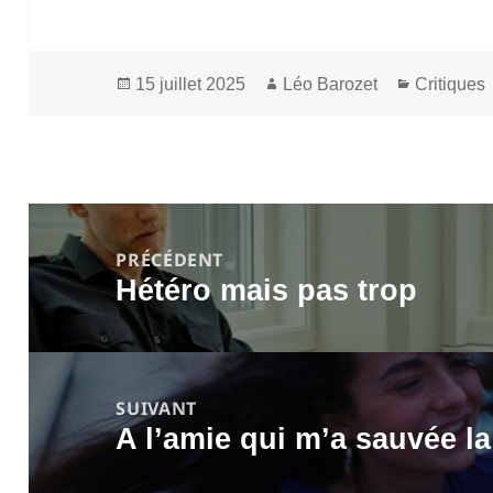
Publié
Auteur
Catégori
15 juillet 2025
Léo Barozet
Critiques
le
Navigation
de
PRÉCÉDENT
Hétéro mais pas trop
l’article
Article
précédent :
SUIVANT
A l’amie qui m’a sauvée la
Article
suivant :