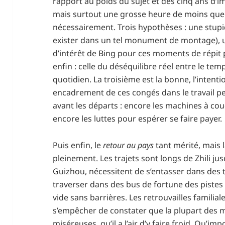
rapport au poids du sujet et des cinq ans d’
mais surtout une grosse heure de moins que 
nécessairement. Trois hypothèses : une stupid
exister dans un tel monument de montage), 
d’intérêt de Bing pour ces moments de répit p
enfin : celle du déséquilibre réel entre le te
quotidien. La troisième est la bonne, l’intent
encadrement de ces congés dans le travail p
avant les départs : encore les machines à c
encore les luttes pour espérer se faire payer.
Puis enfin, le
retour au pays
tant mérité, mais l
pleinement. Les trajets sont longs de Zhili j
Guizhou, nécessitent de s’entasser dans des tr
traverser dans des bus de fortune des piste
vide sans barrières. Les retrouvailles famili
s’empêcher de constater que la plupart des m
miséreuses, qu’il a l’air d’y faire froid. Qu’im