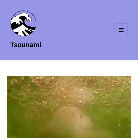
MENU
Tsounami
ET
WIDGETS