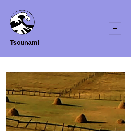
MENU
Tsounami
ET
WIDGETS