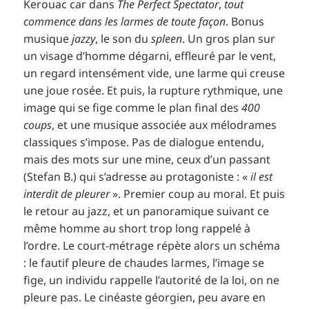
Kerouac car dans
The Perfect Spectator
,
tout
commence
dans les larmes de toute façon
. Bonus
musique
jazzy
, le son du
spleen
. Un gros plan sur
un visage d’homme dégarni, effleuré par le vent,
un regard intensément vide, une larme qui creuse
une joue rosée. Et puis, la rupture rythmique, une
image qui se fige comme le plan final des
400
coups
, et une musique associée aux mélodrames
classiques s’impose. Pas de dialogue entendu,
mais des mots sur une mine, ceux d’un passant
(Stefan B.) qui s’adresse au protagoniste : «
il est
interdit de pleurer
». Premier coup au moral. Et puis
le retour au jazz, et un panoramique suivant ce
même homme au short trop long rappelé à
l’ordre. Le court-métrage répète alors un schéma
: le fautif pleure de chaudes larmes, l’image se
fige, un individu rappelle l’autorité de la loi, on ne
pleure pas. Le cinéaste géorgien, peu avare en