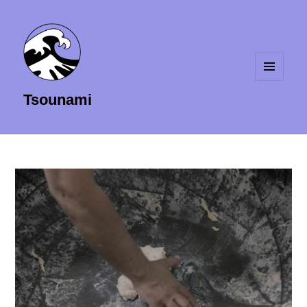
MENU
Tsounami
ET
WIDGETS