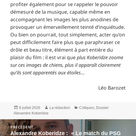
profiter également pour se rappeler le pouvoir
démesuré de la musique, capable même en
accompagnant les images les plus anodines de
provoquer un émerveillement teinté d’inquiétude.
Ou bien on pourrait, tout simplement, acter qu’on
peut difficilement faire plus que paraphraser ce
drôle et beau titre, élément à part entière du
plaisir du film : il est vrai que
plus Koberidze zoome
sur ces images de chiens, plus il apparaît clairement
qu’ils sont apparentés aux étoiles
…
Léo Barozet
Publié
Auteur
Catégories
,
6 juillet 2026
La rédaction
Critiques
Dossier
le
Alexandre Koberidze
Navigation
PRÉCÉDENT
de
Alexandre Koberidze : « Le match du PSG
Article