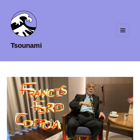
MENU
Tsounami
ET
WIDGETS