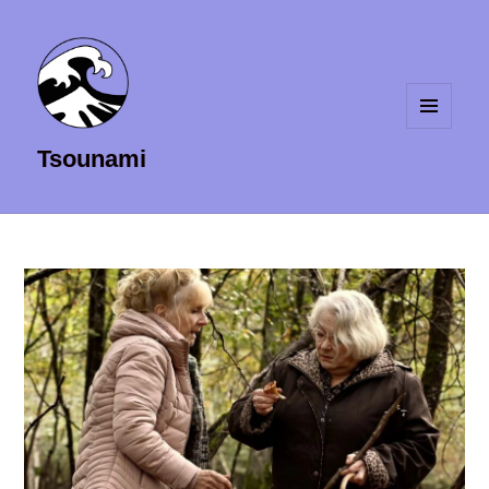
MENU
Tsounami
ET
WIDGETS